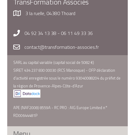
TransFormation Associés
3 la ruelle, 04380 Thoard
04 92 34 13 38 - 06 11 49 33 36
contact@transformation-associes.fr
SARL au capital variable (capital social de 5082 €)
SIRET 434 237 830 00030 (RCS Manosque) - OFP déclaration
d’activité enregistrée sous le numéro 93040088204 du préfet de
la région de Provence-Alpes-Côte-d’Azur
APE (NAF2008) 8559A - RC PRO : AIG Europe Limited n°
RD00644481P
Menu