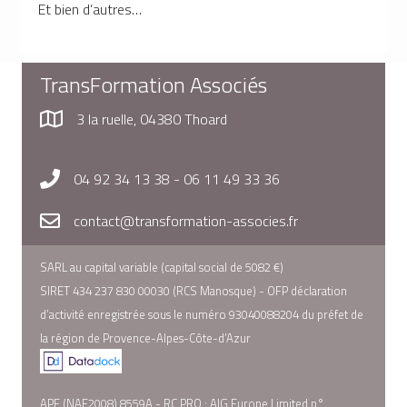
Et bien d’autres…
TransFormation Associés
3 la ruelle, 04380 Thoard
04 92 34 13 38 - 06 11 49 33 36
contact@transformation-associes.fr
SARL au capital variable (capital social de 5082 €)
SIRET 434 237 830 00030 (RCS Manosque) - OFP déclaration
d’activité enregistrée sous le numéro 93040088204 du préfet de
la région de Provence-Alpes-Côte-d’Azur
APE (NAF2008) 8559A - RC PRO : AIG Europe Limited n°