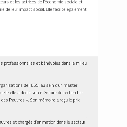
urs et les actrices de l'économie sociale et
re de leur impact social. Elle facilite également
Mode d'inter
es professionnelles et bénévoles dans le milieu
-Étude
- Accompagnement e
rganisations de l’ESS, au sein d’un master
- Formation, formati
laquelle elle a dédié son mémoire de recherche-
- Facilitation
es des Pauvres ». Son mémoire a reçu le prix
Ses méthodes d’accomp
facilitation.
 Pauvres et chargée d’animation dans le secteur
Son approche est prag