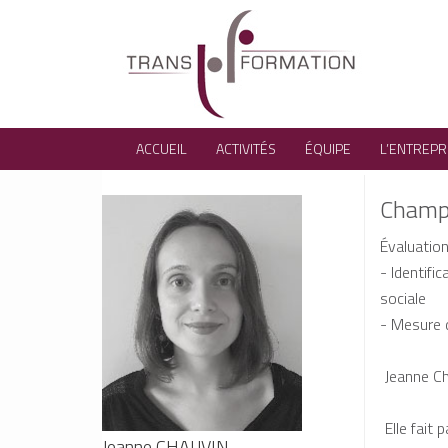
ACCUEIL
ACTIVITÉS
ÉQUIPE
L’ENTREPR
Champs
Évaluation 
- Identific
sociale
- Mesure d
Jeanne Ch
Elle fait 
Jeanne CHAUVIN